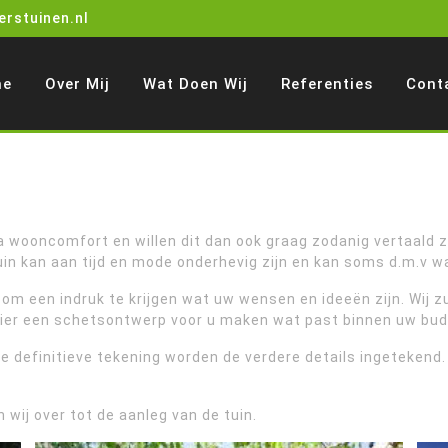
Facebook
Instagr
rstuinen.nl
me
Over Mij
Wat Doen Wij
Referenties
Cont
a wooncomfort en willen dit dan ook graag zodanig vertaald zie
 tuin kan aan tijd en mode onderhevig zijn en kan soms d.m.v
s om een indruk te krijgen wat uw wensen en ideeën zijn. Wij 
ier een schetsontwerp voor u maken wat past binnen uw bud
e definitieve tekening worden de verdere details ingetekend.
 wij over tot de aanleg van de tuin.