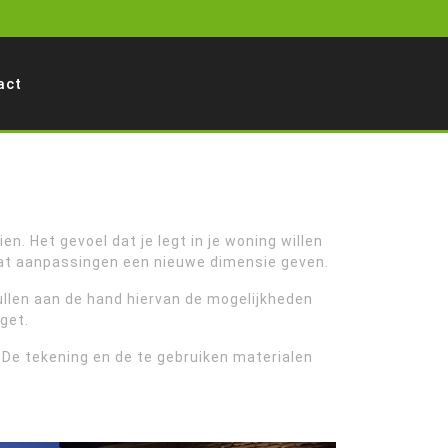
am
act
n. Het gevoel dat je legt in je woning willen
 wat aanpassingen een nieuwe dimensie geven.
zullen aan de hand hiervan de mogelijkheden
get.
 De tekening en de te gebruiken materialen